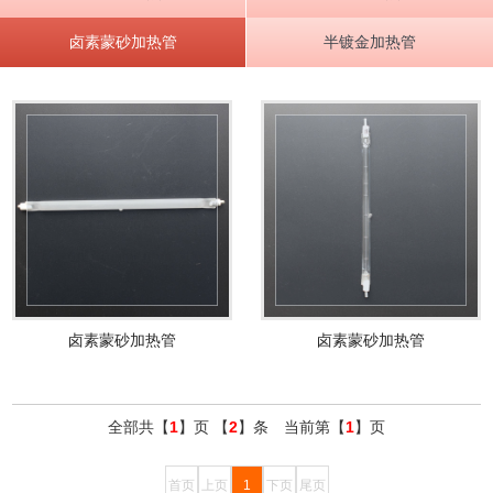
卤素蒙砂加热管
半镀金加热管
卤素蒙砂加热管
卤素蒙砂加热管
全部共【
1
】页 【
2
】条 当前第【
1
】页
首页
上页
1
下页
尾页